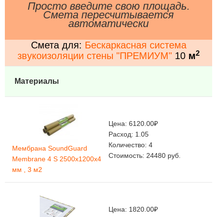
Просто введите свою площадь.
Смета пересчитывается
автоматически
Смета для:
Бескаркасная система
2
звукоизоляции стены "ПРЕМИУМ"
10
м
Материалы
Цена:
6120.00
₽
Расход:
1.05
Количество:
4
Мембрана SoundGuard
Стоимость:
24480
руб.
Membrane 4 S 2500х1200х4
мм , 3 м2
Цена:
1820.00
₽