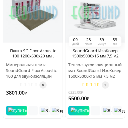
0
9
2
3
5
9
5
3
Дней
Часов
минут
сек
Плита SG Floor Acoustic
SoundGuard ИзоКовер
100 1200х600х20 мм ,
1500x5000x15 мм 7,5 м2
5.76м2
Минеральная плита
Тепло-звукоизоляционный
SoundGuard FloorAcoustic
мат SoundGuard ИзоКовер
100 для звукоизоляции
1500x5000x15 мм 7,5 м2
пола (под стяжку)
Материал универсальный
0
1
Минеральная пл..
и..
3801.00
6225.00
₽
₽
-12 %
5500.00
₽