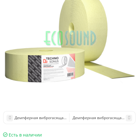
Демпферная виброгасящая лента SoundGuard Эко ВиброЛента 20
Демпферная виброгасящая лента 1
Есть в наличии