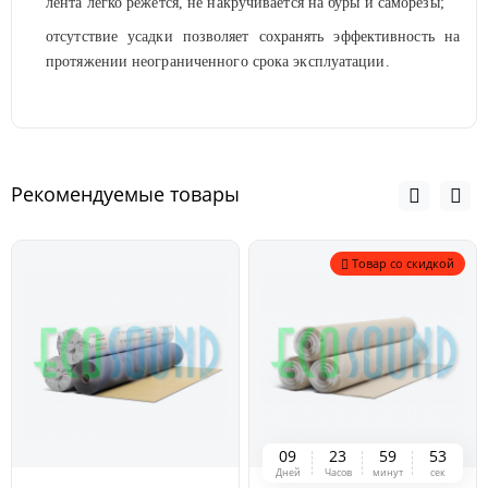
лента легко режется, не накручивается на буры и саморезы;
отсутствие усадки позволяет сохранять эффективность на
протяжении неограниченного срока эксплуатации.
Рекомендуемые товары
Товар со скидкой
0
9
2
3
5
9
5
3
Дней
Часов
минут
сек