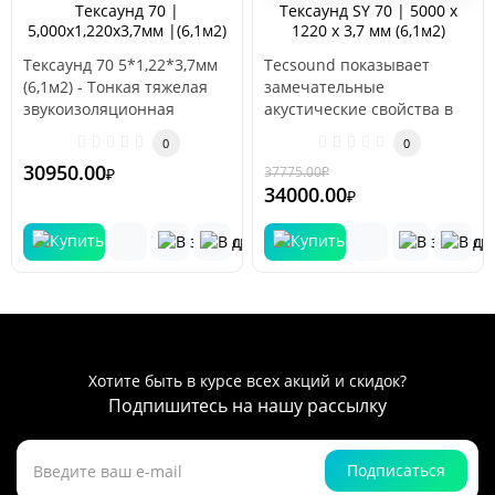
Тексаунд 70 |
Тексаунд SY 70 | 5000 х
5,000х1,220х3,7мм |(6,1м2)
1220 х 3,7 мм (6,1м2)
самоклеящийся
Тексаунд 70 5*1,22*3,7мм
Tecsound показывает
(6,1м2) - Тонкая тяжелая
замечательные
звукоизоляционная
акустические свойства в
мембрана (производство
сочетании со
0
0
Испания)...
стекловолокном или
30950.00
37775.00
₽
₽
-10 %
базальтово..
34000.00
₽
Хотите быть в курсе всех акций и скидок?
Подпишитесь на нашу рассылку
Подписаться