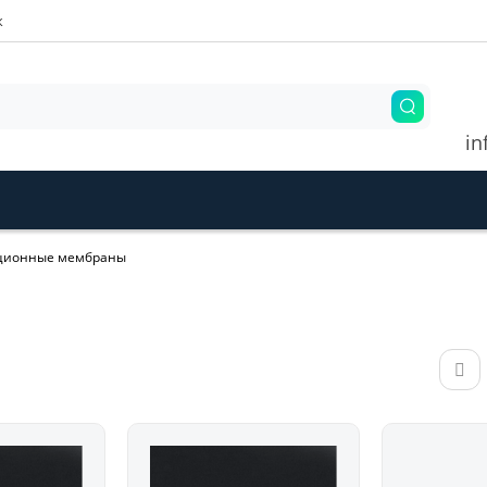
ж
in
ционные мембраны