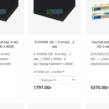
кг/м2, 4 м2
K-FONIK GK | 4 кг/м2 , 2
SoundLock
00 x 4000
мм
AD 2 м
кг/м2 ,
K-FONIK GK 4 кг/м2 , 2
SOUNDLOC
вляет
мм, |1000 x 4000, 4
AD — эла
ческий
м2 представляет собой
звукоизо
ионный
эластический
материал
K-FONIK GK , 4 Кг/М2
звукоизоляционный
плотности
ый из
продукт,
каучука. В
чатых
произведенный из
использую
1797.00
5370.00
₽
₽
частично сетчатых
компонент
их
полимеров и
позволяющ
пожаростойких
материалу
м
фильтров с
свойства н
минеральным
эксплуатац