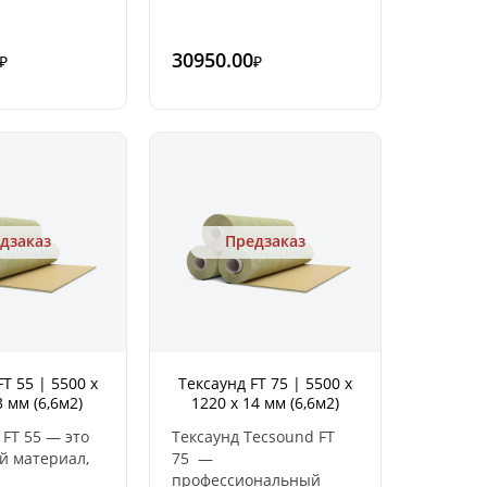
нными
завоевавший
стиками.
популярность
30950.00
₽
₽
ой - тяжелая
практически во всех
тичная
странах мира,
 выполняет
благодаря своим
ирующие и
великолепным
пфирующие
характеристикам.
Шумоизоляция
Tecsound – это
сверхтонкая эластичная
тяжелая мембрана,
дзаказ
Предзаказ
основу которой
составляет природный
минерал арагонит,
обладающий высоким
удельным весом, и
связующие полимеры.
T 55 | 5500 х
Тексаунд FT 75 | 5500 х
 мм (6,6м2)
1220 х 14 мм (6,6м2)
FT 55 — это
Тексаунд Tecsound FT
й материал,
75 —
профессиональный