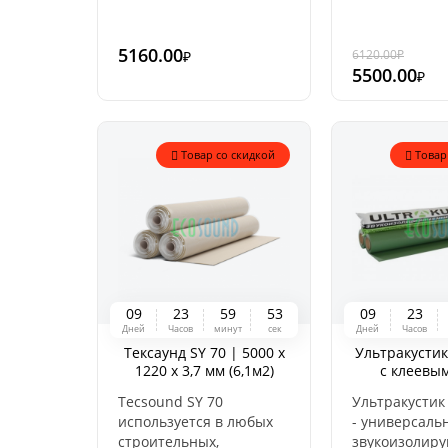
конструкциях для
строительны
помещений любого
конструкциях
5160.00
6120.00
₽
₽
-10 %
типа.
помещений л
5500.00
₽
типа.
Товар со скидкой
Товар
0
9
2
3
5
9
5
2
0
9
2
3
Дней
Часов
минут
сек
Дней
Часов
Тексаунд SY 70 | 5000 х
Ультракусти
1220 х 3,7 мм (6,1м2)
с клеевы
самоклеящийся
2500х1200
Tecsound SY 70
Ультракустик
используется в любых
- универсаль
строительных,
звукоизолир