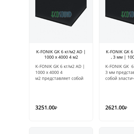
K-FONIK GK 6 кг/м2 AD |
K-FONIK GK 6 
1000 x 4000 4 м2
, 3 мм | 10
K-FONIK GK 6 кг/м2 AD |
K-FONIK GK 6 
1000 x 4000 4
3 мм предста
м2 представляет собой
собой эласти
эластический
звукоизоляц
звукоизоляционный
продукт,
продукт,
произведенн
произведенный из
частично сет
3251.00
2621.00
₽
₽
частично сетчатых
полимеров и
полимеров и
пожаростойк
пожаростойких
фильтров с
фильтров с
минеральны
минеральным
адсорбентом.