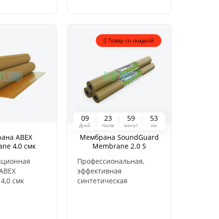
х любого
расположенной между
свойства
двух слоев
аются двумя
синтетического
бкой
войлока.
Товар со скидкой
 – мембраной
stic и
ским
0
9
2
3
5
9
5
2
Дней
Часов
минут
сек
ана ABEX
Мембрана SoundGuard
ne 4,0 смк
Membrane 2.0 S
00х2мм, 3м2)
2500х1200х2мм
яционная
Профессиональная,
ABEX
эффективная
4,0 смк
синтетическая
х2мм, 3м2)
звукоизоляционная
ся в
самоклеящаяся
 и
мембрана толщиной 2