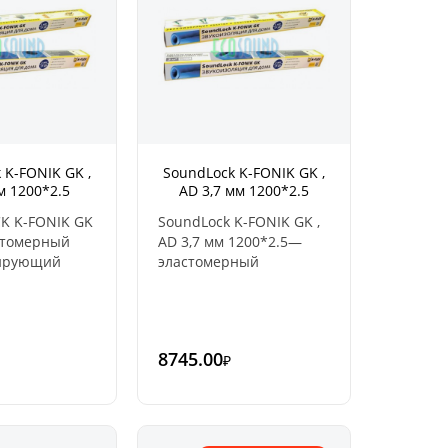
 K-FONIK GK ,
SoundLock K-FONIK GK ,
м 1200*2.5
AD 3,7 мм 1200*2.5
K K-FONIK GK
SoundLock K-FONIK GK ,
стомерный
AD 3,7 мм 1200*2.5—
лирующий
эластомерный
 повышенной
звукоизолирующий
 на основе
материал повышенной
 основе
плотности на основе
тся
каучука. В основе
8745.00
₽
ы,
используются
ие не терять
компоненты,
 свои
позволяющие не терять
а всём сроке
материалу свои
ии. Не
свойства на всём сроке