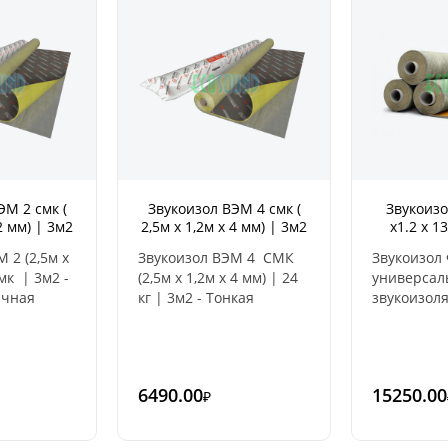
адсорбентом.
содержит 
составе св
вредных п
представл
для здоро
человека.
— 2000 кг
горючести
— 2500х12
звукоизол
ЭМ 2 смк (
Звукоизол ВЭМ 4 смк (
Звукоизол
дБТолщина
2 мм) | 3м2
2,5м x 1,2м x 4 мм) | 3м2
х1.2 х 1
 2 (2,5м x
Звукоизол ВЭМ 4 СМК
Звукоизол 
Смк | 3м2 -
(2,5м x 1,2м x 4 мм) | 24
универса
ичная
кг | 3м2 - Тонкая
звукоизол
ионная
эластичная
материал,
ысокой
звукоизоляционная
в себе два 
ина 2мм).
мембрана с высокой
изоляцио
 в
массой (толщина 4мм).
характери
6490.00
15250.00
₽
ионных
Применяется в
Первый сл
 в
звукоизоляционных
вязкоэлас
конструкциях в
мембрана,