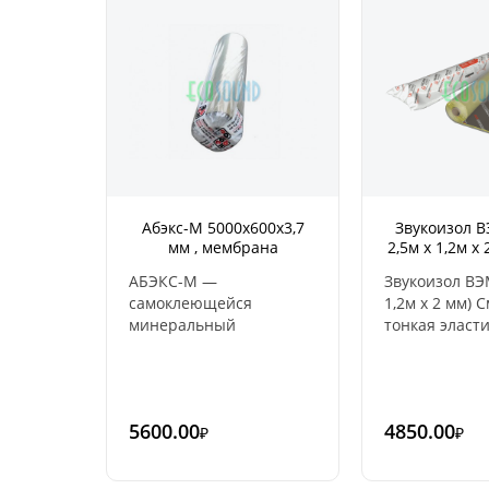
адсорбентом.
Абэкс-М 5000х600х3,7
Звукоизол В
мм , мембрана
2,5м x 1,2м x 
самоклеящаяся
АБЭКС-М —
Звукоизол ВЭМ
самоклеющейся
1,2м x 2 мм) 
минеральный
тонкая эласт
звукоизоляционный
звукоизоляц
материал.
мембрана с в
Звукоизоляционная
массой (толщ
мембраны состоит из
Применяется
5600.00
4850.00
₽
₽
минеральных
звукоизоляц
компонентов и каучука.
конструкциях
Материал экологически
сочетании с