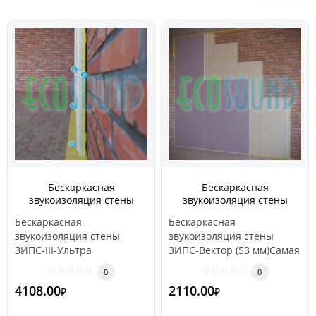
Бескаркасная
Бескаркасная
звукоизоляция стены
звукоизоляция стены
ЗИПС-III-Ультра ( 55 мм )
ЗИПС-Вектор 53 мм
Бескаркасная
Бескаркасная
звукоизоляция стены
звукоизоляция стены
ЗИПС-III-Ультра
ЗИПС-Вектор (53 мм)Самая
Бескаркасная система
тонкая, полностью готовая
0
0
звукоизоляции 3-го
к монтажу з..
4108.00
2110.00
₽
₽
поколени..