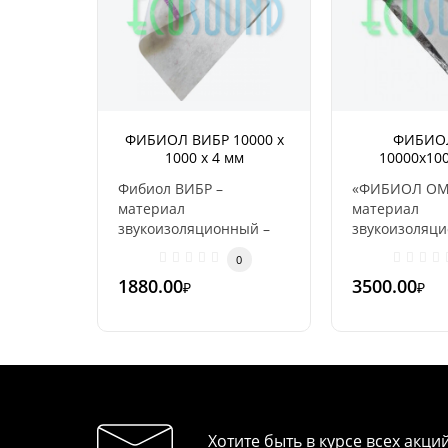
ФИБИОЛ ВИБР 10000 х
ФИБИО
1000 х 4 мм
10000х10
Фибиол ВИБР –
«ФИБИОЛ ОМ
материал
материал
звукоизоляционный –
звукоизоляц
специальная
прокладочны
0
вибродемпфирующая
наз..
1880.00
3500.00
₽
₽
подложка &ndash..
Хотите быть в курсе всех акци