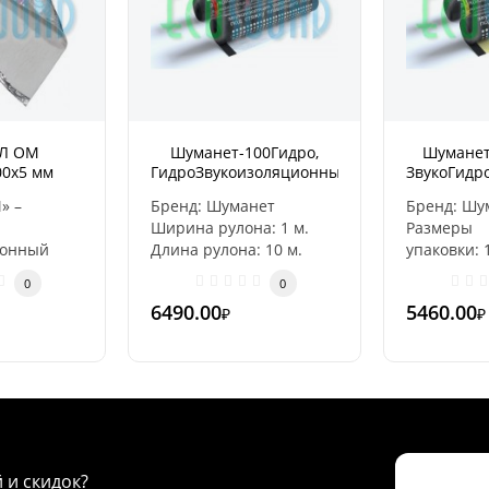
Л ОМ
Шуманет-100Гидро,
Шуманет
00х5 мм
ГидроЗвукоизоляционный,
ЗвукоГидр
рулон 10х1м, толщина
рулон 10
» –
Бренд: Шуманет
Бренд: Шу
5мм
Ширина рулона: 1 м.
Размеры
ионный
Длина рулона: 10 м.
упаковки: 
й – Общего
Толщина: 5 мм ..
5 мм Вес уп
0
0
Об..
6490.00
5460.00
₽
₽
й и скидок?