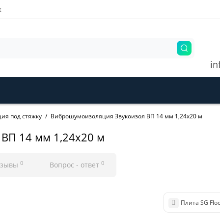
ж
in
ия под стяжку
Виброшумоизоляция Звукоизол ВП 14 мм 1,24х20 м
ВП 14 мм 1,24х20 м
0
0
тзывы
Вопрос - ответ
Плита SG Floo