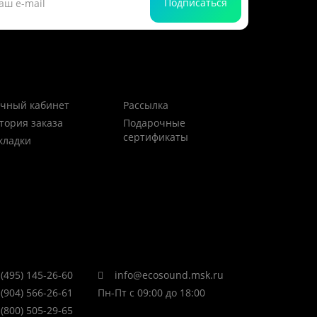
Подписаться
чный кабинет
Рассылка
тория заказа
Подарочные
сертификаты
кладки
(495) 145-26-60
info@ecosound.msk.ru
(904) 566-26-61
Пн-Пт с 09:00 до 18:00
(800) 505-29-65