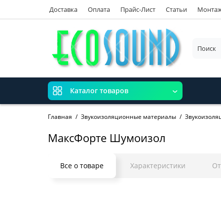
Доставка
Оплата
Прайс-Лист
Статьи
Монта
Каталог товаров
Главная
Звукоизоляционные материалы
Звукоизоляц
МаксФорте Шумоизол
Все о товаре
Характеристики
О