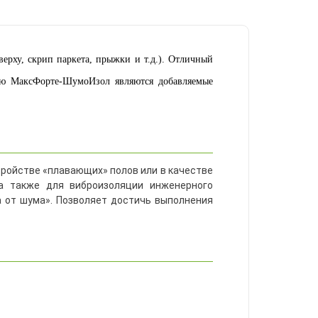
рху, скрип паркета, прыжки и т.д.). Отличный
тью МаксФорте-ШумоИзол являются добавляемые
тройстве «плавающих» полов или в качестве
а также для виброизоляции инженерного
а от шума». Позволяет достичь выполнения