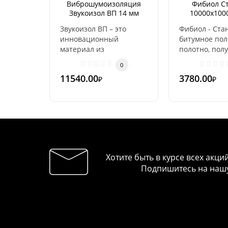
Виброшумоизоляция
Фибиол С
Звукоизол ВП 14 мм
10000х100
1,24х20 м
(10м
Звукоизол ВП – это
Фибиол - Ста
инновационный
битумное по
материал из
полотно, пол
высокоплотных
путем химиче
0
полиэтиленовых
термоскрепл.
11540.00
3780.00
₽
₽
вакуумных пузырьков в
обкл..
Хотите быть в курсе всех акци
Подпишитесь на нашу