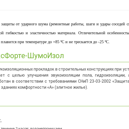
ащиты от ударного шума (ремонтные работы, шаги и удары соседей све
ной гибкостью и эластичностью материала. Отличительной особеннос
лавится при температуре до +85 ºC и не трескается до -25 ºC.
ксФорте-ШумоИзол
коизоляционных прокладок в строительных конструкциях при ус
ет с целью улучшения звукоизоляции пола, гидроизоляции, 
ботан в соответствии с требованиями СНиП 23-03-2002 «Защит
 зданиях комфортности «А» (элитное жилье).
C.
 течение 2 часов: водонепроницаем.