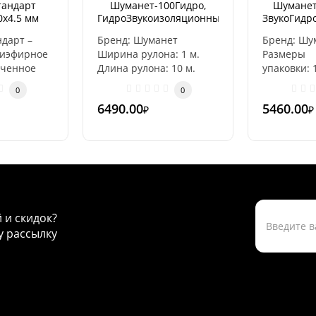
тандарт
Шуманет-100Гидро,
Шуманет
0х4.5 мм
ГидроЗвукоизоляционный,
ЗвукоГидр
2)
рулон 10х1м, толщина
рулон 10
ндарт –
Бренд: Шуманет
Бренд: Шу
5мм
лиэфирное
Ширина рулона: 1 м.
Размеры
ученное
Длина рулона: 10 м.
упаковки: 
ского
Толщина: 5 мм ..
5 мм Вес уп
0
0
.
Об..
6490.00
5460.00
₽
₽
й и скидок?
 рассылку