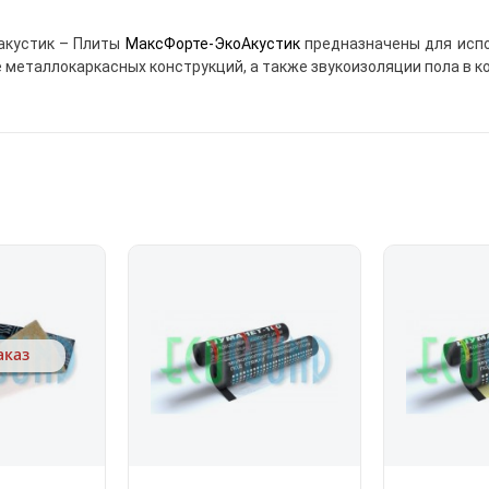
акустик – Плиты
МаксФорте-ЭкоАкустик
предназначены для исп
е металлокаркасных конструкций, а также звукоизоляции пола в ко
аказ