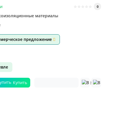
ии
0
коизоляционные материалы
е
ммерческое предложение
вле
Купить