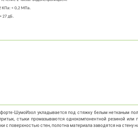
 КПа: < 0,2 МПа.
= 27 дБ.
форте-ШумоИзол укладывается под стяжку белым нетканым поло
притык, стыки промазываются однокомпонентной резиной или
и с поверхностью стен, полотна материала заводятся на стену 