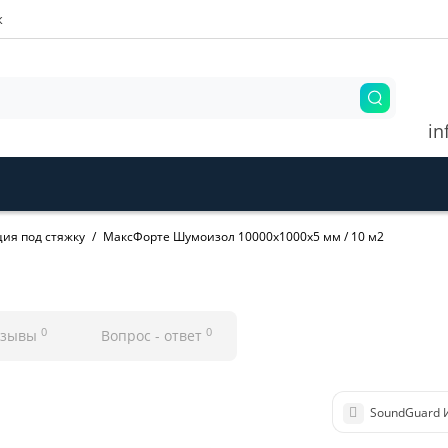
ж
in
ия под стяжку
МаксФорте Шумоизол 10000х1000х5 мм / 10 м2
0
0
тзывы
Вопрос - ответ
SoundGuard 