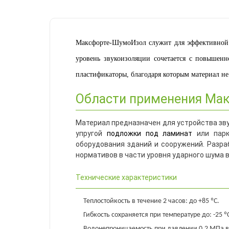
Максфорте-ШумоИзол служит для эффективной з
уровень звукоизоляции сочетается с повышен
пластификаторы, благодаря которым материал не п
Области применения Ма
Материал предназначен для устройства зву
упругой
подложки под ламинат
или парк
оборудования зданий и сооружений. Разра
нормативов в части уровня ударного шума в
Технические характеристики
Теплостойкость в течение 2 часов: до +85 ºC.
Гибкость сохраняется при температуре до: -25 º
Водонепроницаемость при давлении 0,2 МПа в