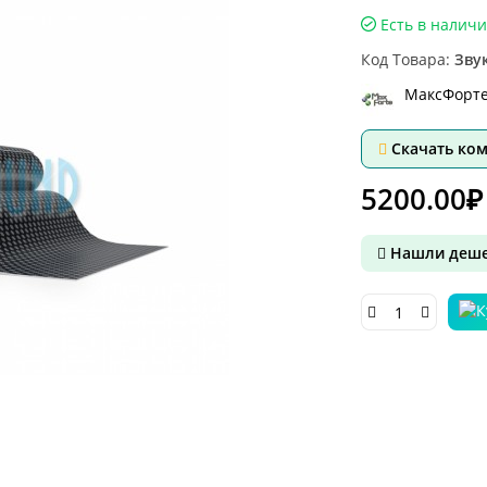
Есть в налич
Код Товара:
Зву
МаксФорт
Скачать ко
5200.00₽
Нашли деше