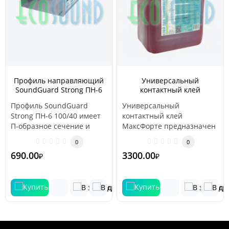
Профиль направляющий
Универсальный
SoundGuard Strong ПН-6
контактный клей
100/40
МаксФорте 4кг, 5л
Профиль SoundGuard
Универсальный
Strong ПН-6 100/40 имеет
контактный клей
П-образное сечение и
МаксФорте предназначен
применяется в качестве
для склеивания
0
0
направляющ..
материалов, применяемых
690.00
3300.00
₽
₽
в звукои..