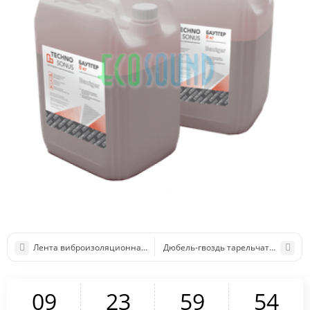
Лента виброизоляционная SoundGuard Vibrolock 150 20000х150х3,
Дюбель-гвоздь тарельчатый (цена з
0
9
2
3
5
9
5
4