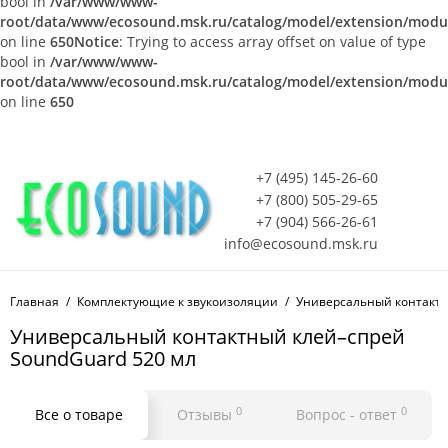
bool in
/var/www/www-
root/data/www/ecosound.msk.ru/catalog/model/extension/mod
on line
650
Notice
: Trying to access array offset on value of type
bool in
/var/www/www-
root/data/www/ecosound.msk.ru/catalog/model/extension/mod
on line
650
+7 (495) 145-26-60
+7 (800) 505-29-65
+7 (904) 566-26-61
info@ecosound.msk.ru
Главная
Комплектующие к звукоизоляции
Универсальный контактн
Универсальный контактный клей–спрей
SoundGuard 520 мл
0
0
Все о товаре
Отзывы
Вопрос - ответ