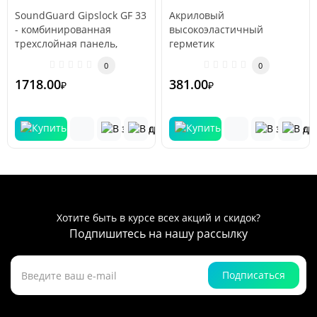
Gipslock GF 33 1200х600х33
SoundGuard Gipslock GF 33
Акриловый
мм с крепежом
- комбинированная
высокоэластичный
трехслойная панель,
герметик
состоящая из
предназначенный для
0
0
звукоизоляционного гипс..
заполнения швов, стыков,
1718.00
381.00
₽
₽
трещин, отверстий, ..
Хотите быть в курсе всех акций и скидок?
Подпишитесь на нашу рассылку
Подписаться