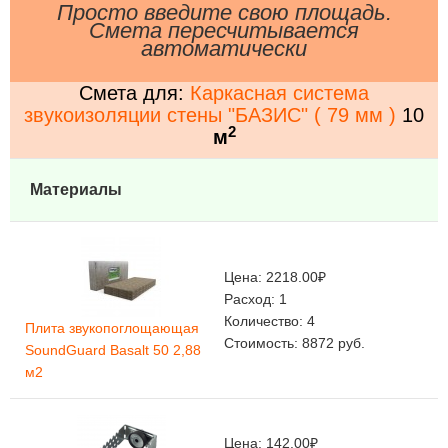
Просто введите свою площадь.
Смета пересчитывается
автоматически
Смета для:
Каркасная система
звукоизоляции стены "БАЗИС" ( 79 мм )
10
2
м
Материалы
Цена:
2218.00
₽
Расход:
1
Количество:
4
Плита звукопоглощающая
Стоимость:
8872
руб.
SoundGuard Basalt 50 2,88
м2
Цена:
142.00
₽