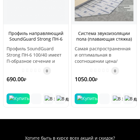
Профиль направляющий
Система звукоизоляции
SoundGuard Strong ПН-6
пола (плавающая стяжка)
100/40
«Стандарт 1»
Профиль SoundGuard
Самая распространенная
Strong ПН-6 100/40 имеет
и оптимальная в
П-образное сечение и
соотношении цена/
применяется в качестве
эффективность.
0
0
направляющ..
Применяется в частных
690.00
1050.00
₽
₽
квартир..
Хотите быть в курсе всех акций и скидок?