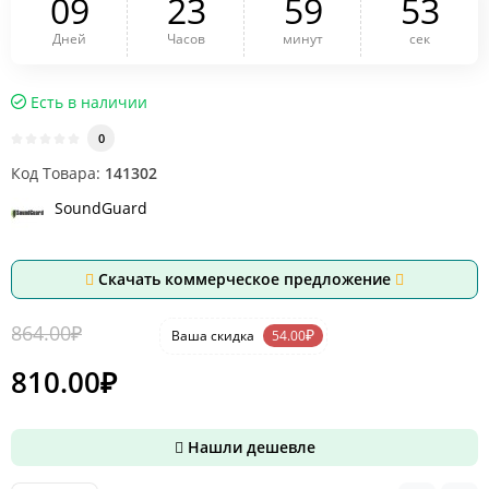
0
9
2
3
5
9
5
3
Дней
Часов
минут
сек
Есть в наличии
0
Код Товара:
141302
SoundGuard
Скачать коммерческое предложение
864.00₽
-6 %
₽
Ваша cкидка
54.00
810.00₽
Нашли дешевле