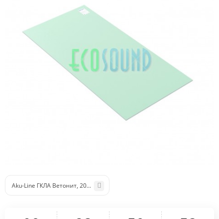
Aku-Line ГКЛА Ветонит, 2000х1200х12,5 мм (2,4м2/лист)