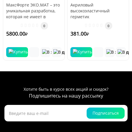
МаксФорте ЭКО.МАТ – это
Акриловый
уникальная разработка,
высокоэластичный
которая не имеет в
герметик
данный момент аналогов.
предназначенный для
0
0
Лучший выб..
заполнения швов, стыков,
5800.00
381.00
₽
₽
трещин, отверстий, ..
Хотите быть в курсе всех акций и скидок?
Подпишитесь на нашу рассылку
Подписаться