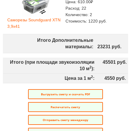
Цена:
610.00
₽
Расход:
22
Количество:
2
Саморезы Soundguard XTN
Стоимость:
1220
руб.
3,9х41
Итого Дополнительные
материалы:
23231
руб.
Итого (при площади звукоизоляции
45501
руб.
2
10
м
):
2
Цена за 1 м
:
4550
руб.
Выгрузить смету и скачать PDF
Распечатать смету
Отправить смету менеджеру