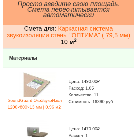
Просто введите свою площадь.
Смета пересчитывается
автоматически
Смета для:
Каркасная система
звукоизоляции стены "ОПТИМА" ( 79,5 мм)
2
10
м
Материалы
Цена:
1490.00
₽
Расход:
1.05
Количество:
11
SoundGuard ЭкоЗвукоИзол
Стоимость:
16390
руб.
1200×800×13 мм | 0.96 м2
Цена:
1470.00
₽
Расход:
1