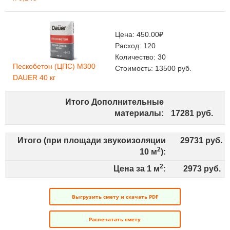
Цена:
450.00
₽
Расход:
120
Количество:
30
Пескобетон (ЦПС) М300
Стоимость:
13500
руб.
DAUER 40 кг
Итого Дополнительные
материалы:
17281
руб.
Итого (при площади звукоизоляции
29731
руб.
2
10
м
):
2
Цена за 1 м
:
2973
руб.
Выгрузить смету и скачать PDF
Распечатать смету