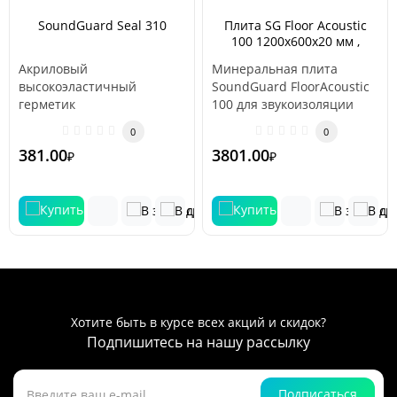
SoundGuard Seal 310
Плита SG Floor Acoustic
100 1200х600х20 мм ,
5.76м2
Акриловый
Минеральная плита
высокоэластичный
SoundGuard FloorAcoustic
герметик
100 для звукоизоляции
предназначенный для
пола (под стяжку)
0
0
заполнения швов, стыков,
Минеральная пл..
381.00
3801.00
₽
₽
трещин, отверстий, ..
Хотите быть в курсе всех акций и скидок?
Подпишитесь на нашу рассылку
Подписаться