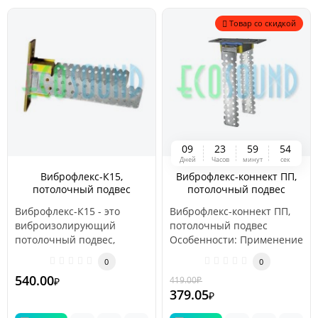
Товар со скидкой
0
9
2
3
5
9
5
4
Дней
Часов
минут
сек
Виброфлекс-К15,
Виброфлекс-коннект ПП,
потолочный подвес
потолочный подвес
Виброфлекс-К15 - это
Виброфлекс-коннект ПП,
виброизолирующий
потолочный подвес
потолочный подвес,
Особенности: Применение
предназначенный для
оцинкованной стали для
0
0
использования в подвесн..
изг..
540.00
419.00
₽
₽
-10 %
379.05
₽