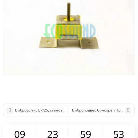
Виброфлекс EP/25, стеновое крепление
Виброподвес Сонокреп Протектор
0
9
2
3
5
9
5
3