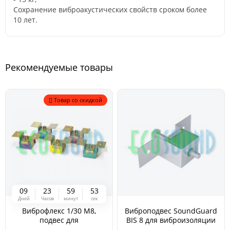
Сохранение виброакустических свойств сроком более
10 лет.
Рекомендуемые товары
Товар со скидкой
0
9
2
3
5
9
5
3
Дней
Часов
минут
сек
Виброфлекс 1/30 М8,
Виброподвес SoundGuard
подвес для
BIS 8 для виброизоляции
виброизоляции
оборудования