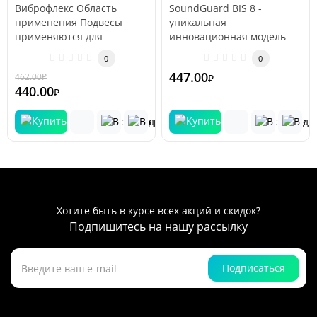
Виброфлекс Область
SoundGuard BIS 8 -
оборудования
применения Подвесы
уникальная
применяются для
инновационная модель
виброизоляции
виброподвеса,
0
0
трубопроводов и силовых
разработанная
447.00
462.00
₽
-5 %
₽
агре..
инженерами завода &qu..
440.00
₽
Хотите быть в курсе всех акций и скидок?
Подпишитесь на нашу рассылку
Подписаться