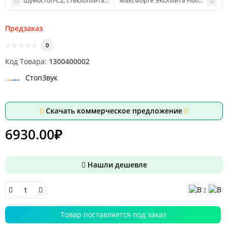
Шумостоп-С2, стеклоплита, 1200х600х20мм, в упак. 10шт. / 7,2м2 / 
МаксФорте ЭКОплита 
Предзаказ
0
Код Товара:
1300400002
СтопЗвук
Скачать коммерческое предложение
6930.00₽
Нашли дешевле
Товар поставляется под заказ