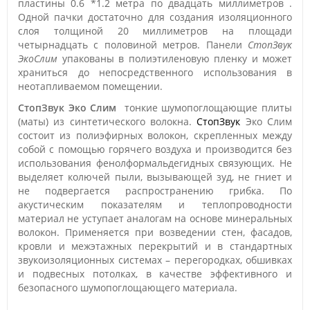
пластины 0.6 *1.2 метра по двадцать миллиметров .
Одной пачки достаточно для создания изоляционного
слоя толщиной 20 миллиметров на площади
четырнадцать с половиной метров. Панели
СтопЗвук
ЭкоСлим
упакованы в полиэтиленовую пленку и может
храниться до непосредственного использования в
неотапливаемом помещении.
СтопЗвук Эко Слим
тонкие шумопоглощающие плиты
(маты) из синтетического волокна.
СтопЗвук
Эко Слим
состоит из полиэфирных волокон, скрепленных между
собой с помощью горячего воздуха и производится без
использования фенолформальдегидных связующих. Не
выделяет колючей пыли, вызывающей зуд, не гниет и
не подвергается распространению грибка. По
акустическим показателям и теплопроводности
материал не уступает аналогам на основе минеральных
волокон. Применяется при возведении стен, фасадов,
кровли и межэтажных перекрытий и в стандартных
звукоизоляционных системах – перегородках, обшивках
и подвесных потолках, в качестве эффективного и
безопасного шумопоглощающего материала.