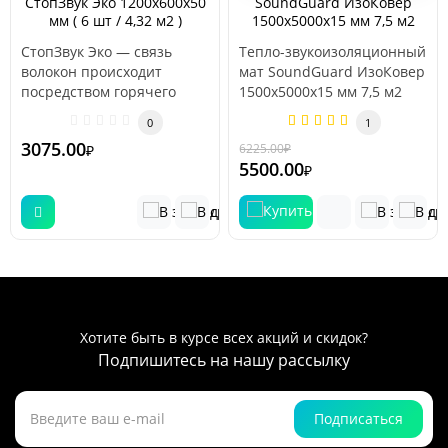
СтопЗвук Эко 1200х600х50
SoundGuard ИзоКовер
мм ( 6 шт / 4,32 м2 )
1500x5000x15 мм 7,5 м2
СтопЗвук Эко — cвязь
Тепло-звукоизоляционный
волокон происходит
мат SoundGuard ИзоКовер
посредством горячего
1500x5000x15 мм 7,5 м2
воздуха, то есть без
Материал универсальный
0
1
использования..
и..
3075.00
6225.00
₽
₽
-12 %
5500.00
₽
Хотите быть в курсе всех акций и скидок?
Подпишитесь на нашу рассылку
Подписаться