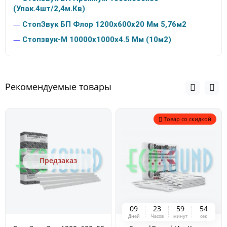
(Упак.4шт/2,4м.Кв)
—
СтопЗвук БП Флор 1200х600х20 Мм 5,76м2
—
Стопзвук-М 10000х1000х4.5 Мм (10м2)
Рекомендуемые товары
Товар со скидкой
Предзаказ
0
9
2
3
5
9
5
4
Дней
Часов
минут
сек