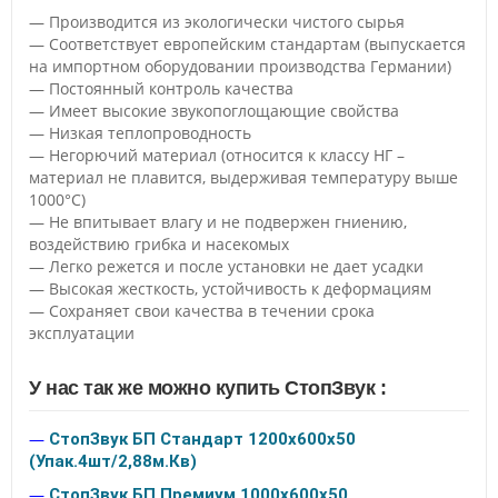
— Производится из экологически чистого сырья
— Соответствует европейским стандартам (выпускается
на импортном оборудовании производства Германии)
— Постоянный контроль качества
— Имеет высокие звукопоглощающие свойства
— Низкая теплопроводность
— Негорючий материал (относится к классу НГ –
материал не плавится, выдерживая температуру выше
1000°С)
— Не впитывает влагу и не подвержен гниению,
воздействию грибка и насекомых
— Легко режется и после установки не дает усадки
— Высокая жесткость, устойчивость к деформациям
— Сохраняет свои качества в течении срока
эксплуатации
У нас так же можно купить СтопЗвук :
—
СтопЗвук БП Стандарт 1200х600х50
(Упак.4шт/2,88м.Кв)
—
СтопЗвук БП Премиум 1000х600х50