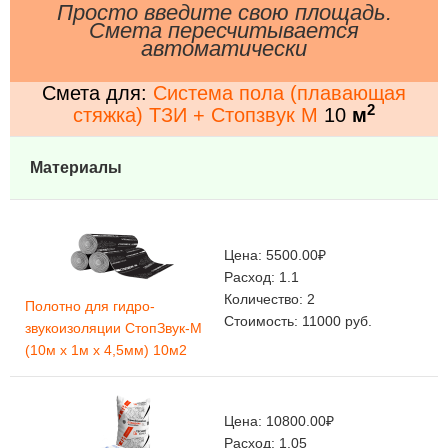
Просто введите свою площадь.
Смета пересчитывается
автоматически
Смета для:
Система пола (плавающая
2
стяжка) ТЗИ + Стопзвук М
10
м
Материалы
Цена:
5500.00
₽
Расход:
1.1
Количество:
2
Полотно для гидро-
Стоимость:
11000
руб.
звукоизоляции СтопЗвук-М
(10м х 1м х 4,5мм) 10м2
Цена:
10800.00
₽
Расход:
1.05