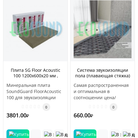
Плита SG Floor Acoustic
Система звукоизоляции
100 1200х600х20 мм ,
пола (плавающая стяжка)
5.76м2
«Стандарт 3»
Минеральная плита
Самая распространенная
SoundGuard FloorAcoustic
и оптимальная в
100 для звукоизоляции
соотношении цена/
пола (под стяжку)
эффективность.
0
0
Минеральная пл..
Применяется в частных
3801.00
660.00
₽
₽
квартир..