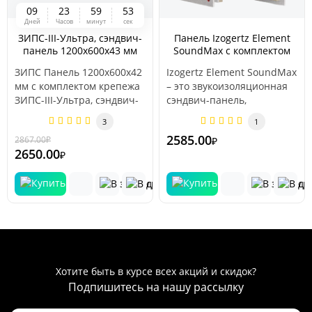
0
9
2
3
5
9
5
3
Дней
Часов
минут
сек
ЗИПС-III-Ультра, сэндвич-
Панель Izogertz Element
панель 1200х600х43 мм
SoundMax с комплектом
(0,72м2/шт.)
крепежа (1200x600x120мм)
ЗИПС Панель 1200х600х42
Izogertz Element SoundMax
0,72 м2.
мм с комплектом крепежа
– это звукоизоляционная
ЗИПС-III-Ультра, сэндвич-
сэндвич-панель,
панель 1200х600х42 мм (0..
состоящая из
3
1
гипсоволокнистой плит..
2585.00
2867.00
₽
-8 %
₽
2650.00
₽
Хотите быть в курсе всех акций и скидок?
Подпишитесь на нашу рассылку