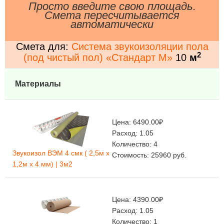
Просто введите свою площадь.
Смета пересчитывается
автоматически
Смета для:
Система звукоизоляции пола
2
(под чистый пол) «Стандарт М»
10
м
Материалы
Цена:
6490.00
₽
Расход:
1.05
Количество:
4
Звукоизол ВЭМ 4 смк ( 2,5м x
Стоимость:
25960
руб.
1,2м x 4 мм) | 3м2
Цена:
4390.00
₽
Расход:
1.05
Количество:
1