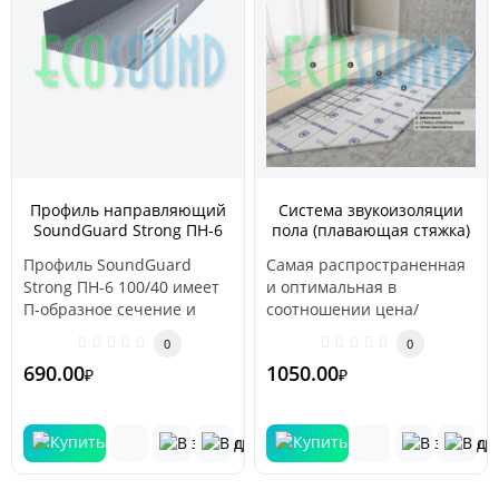
Профиль направляющий
Система звукоизоляции
SoundGuard Strong ПН-6
пола (плавающая стяжка)
100/40
«Стандарт 1»
Профиль SoundGuard
Самая распространенная
Strong ПН-6 100/40 имеет
и оптимальная в
П-образное сечение и
соотношении цена/
применяется в качестве
эффективность.
0
0
направляющ..
Применяется в частных
690.00
1050.00
₽
₽
квартир..