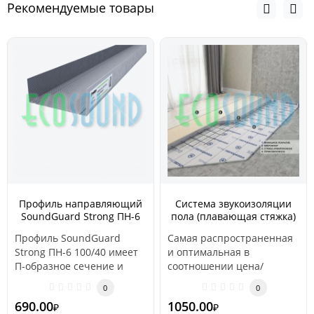
Рекомендуемые товары
Профиль направляющий
Система звукоизоляции
SoundGuard Strong ПН-6
пола (плавающая стяжка)
100/40
«Стандарт 1»
Профиль SoundGuard
Самая распространенная
Strong ПН-6 100/40 имеет
и оптимальная в
П-образное сечение и
соотношении цена/
применяется в качестве
эффективность.
0
0
направляющ..
Применяется в частных
690.00
1050.00
₽
₽
квартир..