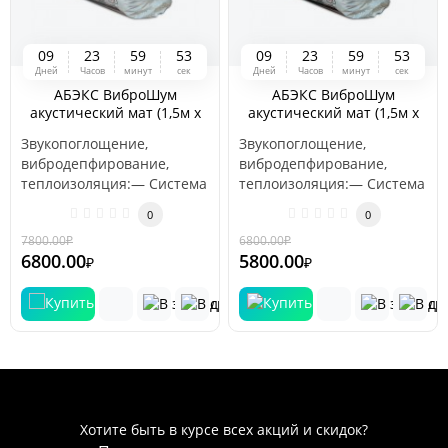
0
9
2
3
5
9
5
3
0
9
2
3
5
9
5
3
Дней
Часов
минут
сек
Дней
Часов
минут
сек
АБЭКС ВиброШум
АБЭКС ВиброШум
акустический мат (1,5м х
акустический мат (1,5м х
10м х 15мм (15 м2)
10м х 10мм (15 м2)
Звукопоглощение,
Звукопоглощение,
вибродепфирование,
вибродепфирование,
теплоизоляция:— Система
теплоизоляция:— Система
«плавающий пол»: укладка
«плавающий пол»: укладка
0
0
на плиту перекр..
на плиту перекр..
7800.00
₽
6800.00
₽
-13 %
-15 %
6800.00
5800.00
₽
₽
Хотите быть в курсе всех акций и скидок?