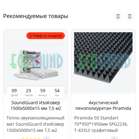
Рекомендуемые товары
Товар со скидкой
0
9
2
3
5
9
5
4
Дней
Часов
минут
сек
SoundGuard ИзоКовер
Акустический
1500x5000x15 мм 7,5 м2
пенополиуретан Piramida
50 Standart
Тепло-звукоизоляционный
Piramida 50 Standart
70*950*1950мм SPG2236,
мат SoundGuard ИзоКовер
70*950*1950мм SPG2236,
T-433U/ графитовый
1500x5000x15 мм 7,5 м2
T-433U/ графитовый
серый
Материал универсальный
серый выполнен на