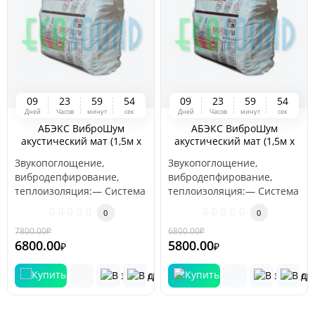
0
9
2
3
5
9
5
4
0
9
2
3
5
9
5
4
Дней
Часов
минут
сек
Дней
Часов
минут
сек
АБЭКС ВиброШум
АБЭКС ВиброШум
акустический мат (1,5м х
акустический мат (1,5м х
10м х 15мм (15 м2)
10м х 10мм (15 м2)
Звукопоглощение,
Звукопоглощение,
вибродепфирование,
вибродепфирование,
теплоизоляция:— Система
теплоизоляция:— Система
«плавающий пол»: укладка
«плавающий пол»: укладка
0
0
на плиту перекр..
на плиту перекр..
7800.00
₽
6800.00
₽
-13 %
-15 %
6800.00
5800.00
₽
₽