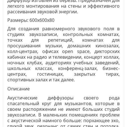
Диффузор изговлен из березы. Предназначен для
легкого монтирования на стены и эффективного
рассеивания звуковой энергии.
Размеры: 600x600x80
Для создания равномерного звукового поля в
студиях звукозаписи, контрольных комнатах,
точках для репетиций, комнатах для
просушивания музыки, домашних кинозалах,
колл-центрах, офисах open space, дикторских
кабинах на радио и телевидении, концерт холлах,
ночных клубах, аудиториях учебных заведений,
школьных классах, конференц-залах, бизнес-
центрах, гостиницах, закрытых тирах,
спортивных залах и так далее.
Описание
Акустические диффузоры своего рода
спасательный круг для музыкантов, которые в
своем распоряжении не имеют больших студий
звукозаписи. В маленьких помещениях проблем
с акустической намного больше: порхающее эхо,
глухой звук, резонанс от самих стен и потолка.