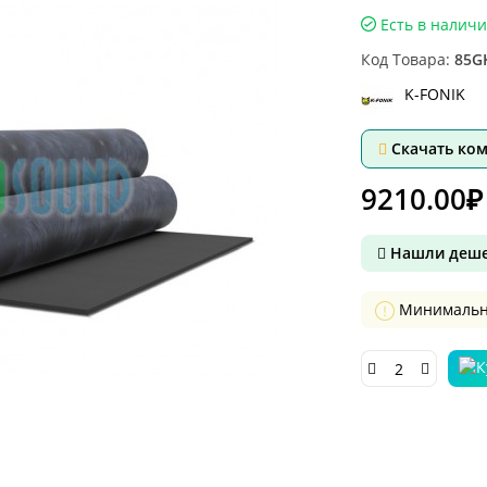
Есть в налич
Код Товара:
85G
K-FONIK
Скачать ко
9210.00₽
Нашли деше
Минимальное