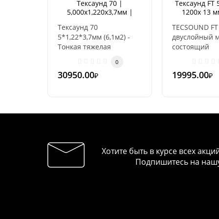
Тексаунд 70 |
Тексаунд FT 
5,000х1,220х3,7мм |
1200х 13 м
(6,1м2)
Тексаунд 70
TECSOUND FT 
5*1,22*3,7мм (6,1м2) -
двуслойный м
Тонкая тяжелая
состоящий
звукоизоляционная
из вязкоупру
0
мембрана
оболочки (м..
30950.00
19995.00
₽
₽
(производство
Испания)...
Хотите быть в курсе всех акци
Подпишитесь на нашу