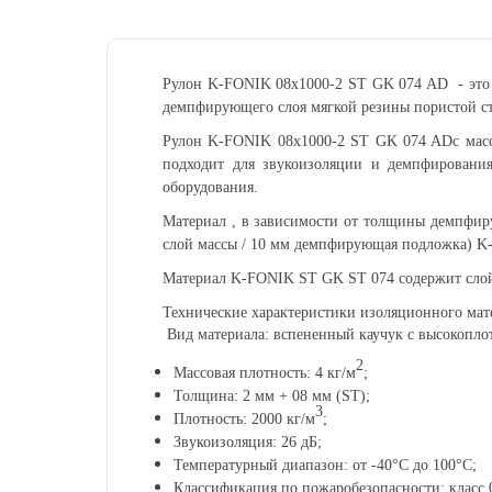
Рулон K-FONIK 08x1000-2 ST GK 074 AD
- эт
демпфирующего слоя мягкой резины
пористой с
Рулон K-FONIK 08x1000-2 ST GK 074 AD
с мас
подходит для звукоизоляции и демпфировани
оборудования.
Материал , в зависимости от толщины демпфир
слой массы / 10 мм демпфирующая подложка) K
Материал K-FONIK ST GK ST 074 содержит слой
Технические характеристики изоляционного ма
Вид материала: вспененный каучук с высокопл
2
Массовая плотность: 4 кг/м
;
Толщина: 2 мм + 08 мм (ST);
3
Плотность: 2000 кг/м
;
Звукоизоляция: 26 дБ;
Температурный диапазон: от -40°C до 100°C;
Классификация по пожаробезопасности: класс 0,