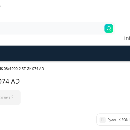
ж
in
IK 08x1000-2 ST GK 074 AD
074 AD
0
 ответ
Рулон K-FONI