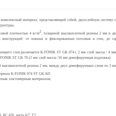
о комплексный
материал, представляющий собой, двухслойную систему 
труктуры.
2
совой плотностью 4 кг/м
, толщиной высокоплотной резины 2 мм и д
я конструкций: от ложных и фиксированных потолков и стен, до 
ующего слоя различается K-FONIK ST GK 074 ( 2 мм слой массы / 4 
-FONIK ST GK 70 (2 мм слой массы /16 мм демпфирующая подложка).
 высокоплотной резины 2 мм, между двух демпфирующих слоев по 3 м
териала
K-FONIK 074 ST GK AD
отным эластомерным материалом;
 БС 476, часть 6/7, Г2;