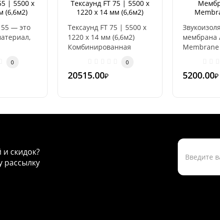
55 | 5500 х
Тексаунд FT 75 | 5500 х
Мембр
м (6,6м2)
1220 х 14 мм (6,6м2)
Membra
(2500х12
55 — это
Тексаунд FT 75 | 5500 х
Звукоизол
атериал,
1220 х 14 мм (6,6м2)
мембрана 
Комбинированная
Membrane 
гой
звукоизоляционная
(2500х1200
0
0
мембрана со слоем ..
3м2) Плотн
20515.00
5200.00
₽
₽
синтетич..
й и скидок?
 рассылку